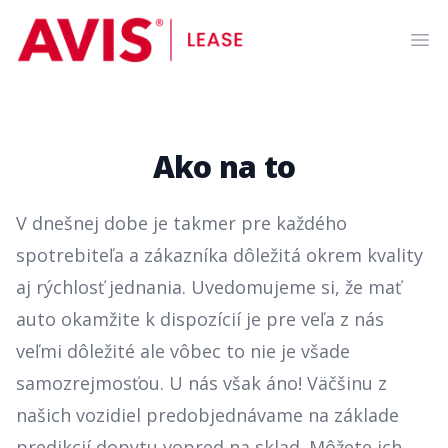
AVIS Lease
Ope
Ako na to
V dnešnej dobe je takmer pre každého
spotrebiteľa a zákazníka dôležitá okrem kvality
aj rýchlosť jednania. Uvedomujeme si, že mať
auto okamžite k dispozícií je pre veľa z nás
veľmi dôležité ale vôbec to nie je všade
samozrejmosťou. U nás však áno! Väčšinu z
našich vozidiel predobjednávame na základe
predikcií dopytu vopred na sklad. Môžete ich