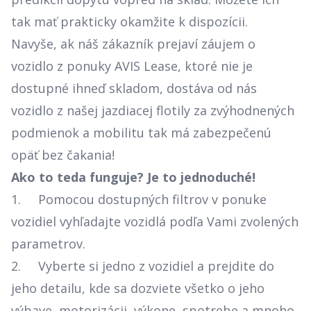
tak mať prakticky okamžite k dispozícii.
Navyše, ak náš zákazník prejaví záujem o
vozidlo z ponuky AVIS Lease, ktoré nie je
dostupné ihneď skladom, dostáva od nás
vozidlo z našej jazdiacej flotily za zvýhodnených
podmienok a mobilitu tak má zabezpečenú
opäť bez čakania!
Ako to teda funguje? Je to jednoduché!
1. Pomocou dostupných filtrov v ponuke
vozidiel vyhľadajte vozidlá podľa Vami zvolených
parametrov.
2. Vyberte si jedno z vozidiel a prejdite do
jeho detailu, kde sa dozviete všetko o jeho
výbave, motorizácii, výkone, spotrebe a mnoho