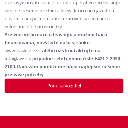
úverovým inštitúciám. To robí z operatívneho leasingu
ideálne riešenie pre ľudí a firmy, ktorí chcú jazdiť na
novom a bezpečnom aute a zároveň si chcú udržať
voľné finančné prostriedky.
Pre viac informácií o leasingu a možnostiach
financovania, navštívte našu stránku
www.avislease.sk
alebo nás kontaktujte na
info@avis.sk
prípadne telefónnom čísle +421 2 2030
2100. Radi vám pomôžeme nájsť najlepšie riešenie
pre vaše potreby.
Ponuka vozidiel
Footer