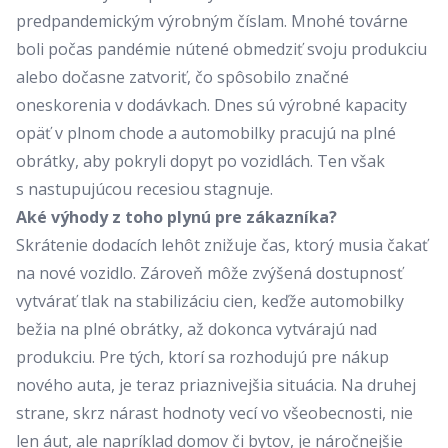
predpandemickým výrobným číslam. Mnohé továrne
boli počas pandémie nútené obmedziť svoju produkciu
alebo dočasne zatvoriť, čo spôsobilo značné
oneskorenia v dodávkach. Dnes sú výrobné kapacity
opäť v plnom chode a automobilky pracujú na plné
obrátky, aby pokryli dopyt po vozidlách. Ten však
s nastupujúcou recesiou stagnuje.
Aké výhody z toho plynú pre zákazníka?
Skrátenie dodacích lehôt znižuje čas, ktorý musia čakať
na nové vozidlo. Zároveň môže zvýšená dostupnosť
vytvárať tlak na stabilizáciu cien, keďže automobilky
bežia na plné obrátky, až dokonca vytvárajú nad
produkciu. Pre tých, ktorí sa rozhodujú pre nákup
nového auta, je teraz priaznivejšia situácia. Na druhej
strane, skrz nárast hodnoty vecí vo všeobecnosti, nie
len áut, ale napríklad domov či bytov, je náročnejšie