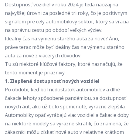
Dostupnosť vozidiel v roku 2024 je teda naozaj na
najvyššej úrovni za posledné tri roky, čo je pozitívnym
signálom pre celý automobilový sektor, ktorý sa vracia
na správnu cestu po období veľkých výziev.
Ideálny čas na výmenu starého auta za nové? Áno,
práve teraz môže byť ideálny čas na výmenu starého
auta za nové z viacerých dôvodov.
Tu sú niektoré kľúčové faktory, ktoré naznačujú, že
tento moment je priaznivý:
1. Zlepšená dostupnosť nových vozidiel
Po období, keď bol nedostatok automobilov a dlhé
čakacie lehoty spôsobené pandémiou, sa dostupnosť
nových áut, ako už bolo spomenuté, výrazne zlepšila.
Automobilky opäť vyrábajú viac vozidiel a čakacie doby
na niektoré modely sa výrazne skrátili, čo znamená, že
zákazníci môžu získať nové auto v relatívne krátkom