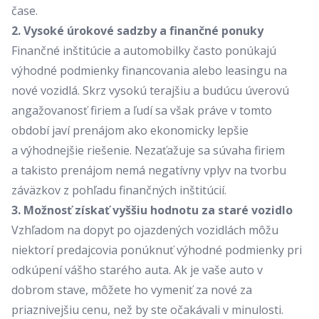
čase.
2. Vysoké úrokové sadzby a finančné ponuky
Finančné inštitúcie a automobilky často ponúkajú
výhodné podmienky financovania alebo leasingu na
nové vozidlá. Skrz vysokú terajšiu a budúcu úverovú
angažovanosť firiem a ľudí sa však práve v tomto
období javí prenájom ako ekonomicky lepšie
a výhodnejšie riešenie. Nezaťažuje sa súvaha firiem
a takisto prenájom nemá negatívny vplyv na tvorbu
záväzkov z pohľadu finančných inštitúcií.
3. Možnosť získať vyššiu hodnotu za staré vozidlo
Vzhľadom na dopyt po ojazdených vozidlách môžu
niektorí predajcovia ponúknuť výhodné podmienky pri
odkúpení vášho starého auta. Ak je vaše auto v
dobrom stave, môžete ho vymeniť za nové za
priaznivejšiu cenu, než by ste očakávali v minulosti.