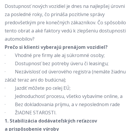
Dostupnosť nových vozidiel je dnes na najlepšej úrovni
za posledné roky, čo prináša pozitívne správy
predovšetkým pre konečných zákazníkov. Čo spôsobilo
tento obrat a aké faktory vedú k zlepšeniu dostupnosti
automobilov?
Prečo si klienti vyberajú prenájom vozidiel?
· Vhodné pre firmy ale aj súkromné osoby;
· Dostupnosť bez potreby úveru či leasingu;
· Nezávislosť od úverového registra (nemáte žiadnu
záťaž teraz ani do budúcna);
· Jazdiť môžete po celej EÚ;
· Jednoduchosť procesu, všetko vybavíme online, a
· Bez dokladovania príjmu, a v neposlednom rade
· ŽIADNE STAROSTI.
1. Stabilizácia dodávateľských reťazcov
a prispôsobenie výroby