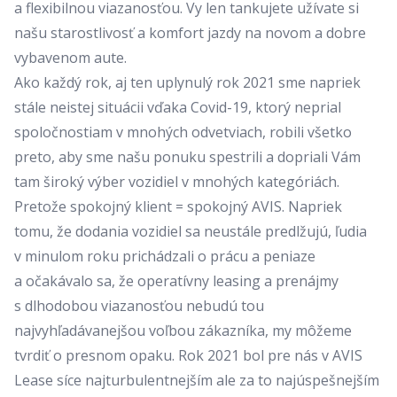
a flexibilnou viazanosťou. Vy len tankujete užívate si
našu starostlivosť a komfort jazdy na novom a dobre
vybavenom aute.
Ako každý rok, aj ten uplynulý rok 2021 sme napriek
stále neistej situácii vďaka Covid-19, ktorý neprial
spoločnostiam v mnohých odvetviach, robili všetko
preto, aby sme našu ponuku spestrili a dopriali Vám
tam široký výber vozidiel v mnohých kategóriách.
Pretože spokojný klient = spokojný AVIS. Napriek
tomu, že dodania vozidiel sa neustále predlžujú, ľudia
v minulom roku prichádzali o prácu a peniaze
a očakávalo sa, že operatívny leasing a prenájmy
s dlhodobou viazanosťou nebudú tou
najvyhľadávanejšou voľbou zákazníka, my môžeme
tvrdiť o presnom opaku. Rok 2021 bol pre nás v AVIS
Lease síce najturbulentnejším ale za to najúspešnejším