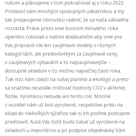
rokom a plánujeme v tom pokračovať aj v roku 2022.
Priniesol nám mnohých spokojných zákazníkov a my
tak prejavujeme obrovskú radosť, že sa naša základňa
rozrastá. Práve preto sme koncom minulého roka
úpenlivo rokovali s našimi dodávateľmi aby sme pre
Vás pripravili nie len zaujímavé modely v rôznych
kategóriách, ale predovšetkým za zaujímavé ceny,
v zaujímavých výbavách a to najzaujímavejšie –
dostupné skladom v čo možno najväčšej časti roka.
Tak isto nám záleží na našej planéte a ekológii a preto
sa snažíme neustále znižovať hodnoty CO2 v aktívnej
flotile. Výnimkou nebude ani tento rok. Mnohé
z vozidiel nám už boli vyrobené, respektíve prídu na
sklad do niekoľkých týždňov tak si ich poďme postupne
predstaviť. Autá Vás totiž budú čakať už vyrobené na
skladoch u importérov a po podpise objednávky Vám