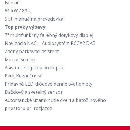
Benzín
61 kW / 83 k
5 st. manuálna prevodovka
Top prvky výbavy:
7" multifunkčný farebný dotykový displej
Navigácia NAC + Audiosystém RCCA2 DAB
Zadný parkovací asistent
Mirror Screen
Asistent rozjazdu do kopca
Pack Bezpečnosť
Prídavné LED-diódové denné svetlomety
Dažďový a svetelný senzor
Automatické uzamknutie dverí a batožinového
priestoru pri rozjazde
Footer