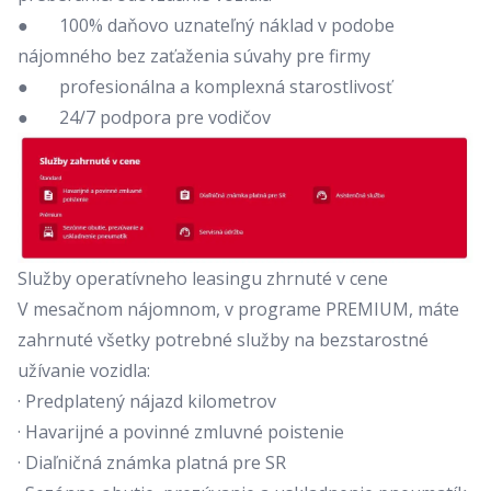
● 100% daňovo uznateľný náklad v podobe
nájomného bez zaťaženia súvahy pre firmy
● profesionálna a komplexná starostlivosť
● 24/7 podpora pre vodičov
Služby operatívneho leasingu zhrnuté v cene
V mesačnom nájomnom, v programe PREMIUM, máte
zahrnuté všetky potrebné služby na bezstarostné
užívanie vozidla:
· Predplatený nájazd kilometrov
· Havarijné a povinné zmluvné poistenie
· Diaľničná známka platná pre SR