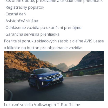
· Sezónne obutie, prezúvanie a uskladnenie pneumatík
· Registračný poplatok
· Cestná daň
· Asistenčná služba
· Odhlásenie vozidla po ukončení prenájmu
· Garančná servisná prehliadka
Pozrite si ponuku skladových zásob z dieľne AVIS Lease
a kliknite na button pre objednanie vozidla:
Luxusné vozidlo Volkswagen T-Roc R-Line