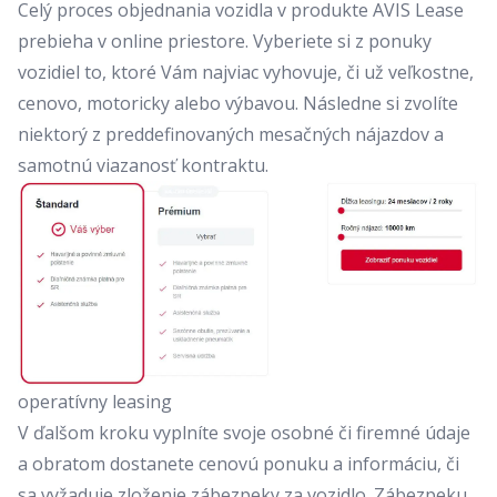
Celý proces objednania vozidla v produkte
AVIS Lease
prebieha v online priestore. Vyberiete si z ponuky
vozidiel to, ktoré Vám najviac vyhovuje, či už veľkostne,
cenovo, motoricky alebo výbavou. Následne si zvolíte
niektorý z preddefinovaných mesačných nájazdov a
samotnú viazanosť kontraktu.
operatívny leasing
V ďalšom kroku vyplníte svoje osobné či firemné údaje
a obratom dostanete cenovú ponuku a informáciu, či
sa vyžaduje zloženie zábezpeky za vozidlo. Zábezpeku