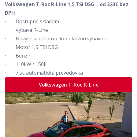
Volkswagen T-Roc R-Line 1,5 TSi DSG – od 323€ bez
DPH
· Dostupné skladom
· Výbava R-Line
· Navyše s bohatou doplnkovou výbavou
· Motor 1,5 TSi DSG
· Benzín
· 110kW / 150k
· 7 st. automatická prevodovka
Volkswagen T-Roc R-Line