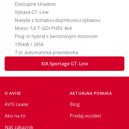
· Dostupné skladom
· Výbava GT-Line
· Navyše s bohatou doplnkovou výbavou
· Motor 1,6 T-GDi PHEV 4x4
· Plug-in hybrid s benzínovým motorom
· 195kW / 265k
· 7 st. automatická prevodovka
KIA Sportage GT-Line
Footer
O AVISE
AKTUÁLNA PONUKA
AVIS Lease
Blog
Ako na to
Predaj vozidiel
Náš zákazník