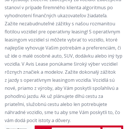
stanoví v prípade firemného klienta algoritmus po
vyhodnotení finančných ukazovateľov žiadateľa.
Zažite nezabudnuteľné zážitky s našou rozmanitou
flotilou vozidiel pre operatívny leasing!
S operatívnym
leasingom vozidiel
si môžete vybrať to vozidlo, ktoré
najlepšie vyhovuje Vašim potrebám a preferenciám, či
už ide o malé osobné auto, SUV, dodávku alebo iný typ
vozidla. V Avis Lease ponúkame široký výber vozidiel
rôznych značiek a modelov. Zažite dokonalý zážitok
z jazdy s operatívnym leasingom vozidla. Vozidlá sú
nové, priamo z výroby, aby Vám poskytli spoľahlivú a
pohodlnú jazdu. Ak už plánujete dlhú cestu za
priateľmi, služobnú cestu alebo len potrebujete
náhradné vozidlo, sme tu aby sme Vám poskytli to, čo
vám dodá pocit istoty a dôvery.