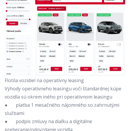
Flotila vozidiel na operatívny leasing
Výhody operatívneho leasingu voči štandardnej kúpe
vozidla sú okrem iného pri operatívnom leasingu
● platba 1 mesačného nájomného so zahrnutými
službami
● podpis zmluvy na diaľku a digitálne
preberanie/odovzdanie vozidla