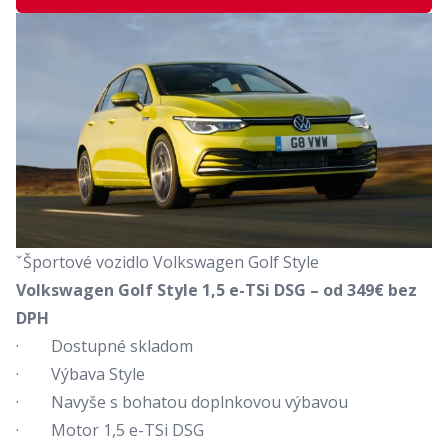
ˇŠportové vozidlo Volkswagen Golf Style
Volkswagen Golf Style 1,5 e-TSi DSG – od 349€ bez
DPH
· Dostupné skladom
· Výbava Style
· Navyše s bohatou doplnkovou výbavou
· Motor 1,5 e-TSi DSG