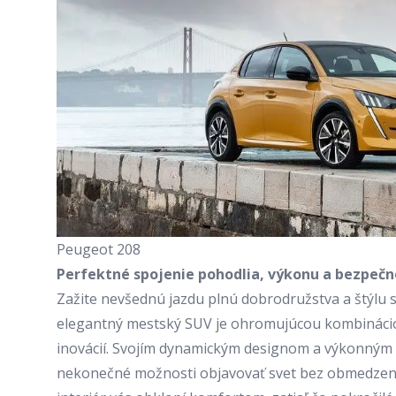
Peugeot 208
Perfektné spojenie pohodlia, výkonu a bezpeč
Zažite nevšednú jazdu plnú dobrodružstva a štýlu 
elegantný mestský SUV je ohromujúcou kombinácio
inovácií. Svojím dynamickým designom a výkonný
nekonečné možnosti objavovať svet bez obmedzení