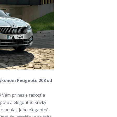
 výkonom
Peugeotu 208
od
rý Vám prinesie radosť a
apota a elegantné krivky
o odolať. Jeho elegantné