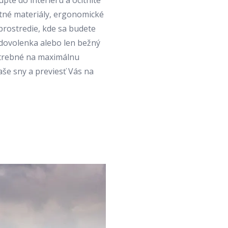
úpte do interiéru a ocitnite
litné materiály, ergonomické
prostredie, kde sa budete
á dovolenka alebo len bežný
trebné na maximálnu
aše sny a previesť Vás na