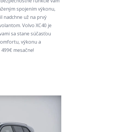
lé bezpečnostné funkcie vám
váženým spojením výkonu,
il nadchne už na prvý
volantom. Volvo XC40 je
vami sa stane súčasťou
 komfortu, výkonu a
d 499€ mesačne!