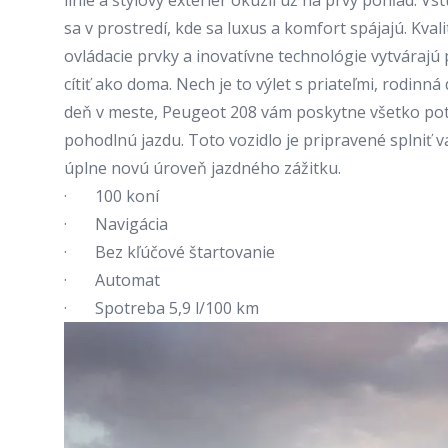
línie a štýlový exteriér okúzli už na prvý pohľad. Vst
sa v prostredí, kde sa luxus a komfort spájajú. Kva
ovládacie prvky a inovatívne technológie vytvárajú 
cítiť ako doma. Nech je to výlet s priateľmi, rodinn
deň v meste,
Peugeot 208
vám poskytne všetko po
pohodlnú jazdu. Toto vozidlo je pripravené splniť v
úplne novú úroveň jazdného zážitku.
· 100 koní
· Navigácia
· Bez kľúčové štartovanie
· Automat
· Spotreba 5,9 l/100 km