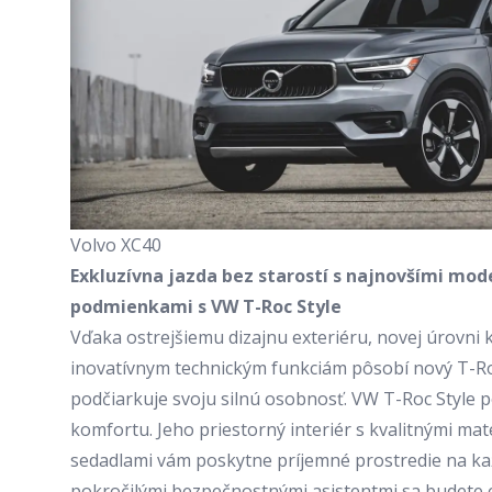
Volvo XC40
Exkluzívna jazda bez starostí s najnovšími mo
podmienkami s
VW T-Roc Style
Vďaka ostrejšiemu dizajnu exteriéru, novej úrovni kva
inovatívnym technickým funkciám pôsobí nový T-
podčiarkuje svoju silnú osobnosť. VW T-Roc Style 
komfortu. Jeho priestorný interiér s kvalitnými ma
sedadlami vám poskytne príjemné prostredie na kaž
pokročilými bezpečnostnými asistentmi sa budete cít