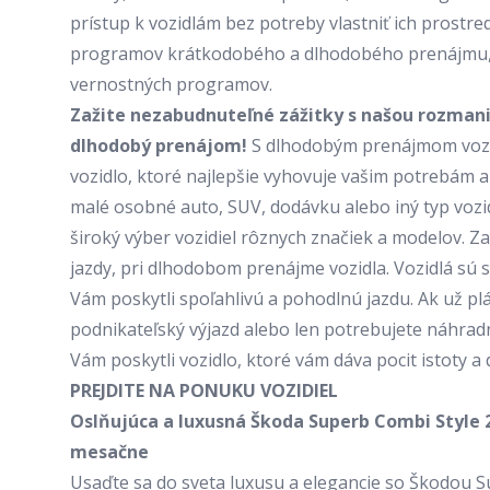
prístup k vozidlám bez potreby vlastniť ich prostr
programov krátkodobého a dlhodobého prenájmu, z
vernostných programov.
Zažite nezabudnuteľné zážitky s našou rozmanit
dlhodobý prenájom!
S dlhodobým prenájmom vozid
vozidlo, ktoré najlepšie vyhovuje vašim potrebám a 
malé osobné auto, SUV, dodávku alebo iný typ vozi
široký výber vozidiel rôznych značiek a modelov. Za
jazdy, pri dlhodobom prenájme vozidla. Vozidlá sú s
Vám poskytli spoľahlivú a pohodlnú jazdu. Ak už plá
podnikateľský výjazd alebo len potrebujete náhrad
Vám poskytli vozidlo, ktoré vám dáva pocit istoty a 
PREJDITE NA PONUKU VOZIDIEL
Oslňujúca a luxusná
Škoda Superb Combi Style
2
mesačne
Usaďte sa do sveta luxusu a elegancie so Škodou S