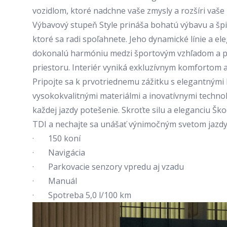
vozidlom, ktoré nadchne vaše zmysly a rozšíri vaše
Výbavový stupeň Style prináša bohatú výbavu a špi
ktoré sa radi spoľahnete. Jeho dynamické línie a el
dokonalú harmóniu medzi športovým vzhľadom a p
priestoru. Interiér vyniká exkluzívnym komfortom
Pripojte sa k prvotriednemu zážitku s elegantnými
vysokokvalitnými materiálmi a inovatívnymi technol
každej jazdy potešenie. Skroťte silu a eleganciu Šk
TDI a nechajte sa unášať výnimočným svetom jazdy
· 150 koní
· Navigácia
· Parkovacie senzory vpredu aj vzadu
· Manuál
· Spotreba 5,0 l/100 km