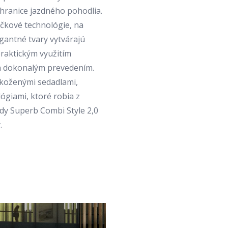
 hranice jazdného pohodlia.
čkové technológie, na
egantné tvary vytvárajú
raktickým využitím
 a dokonalým prevedením.
 koženými sedadlami,
ógiami, ktoré robia z
ody Superb Combi Style 2,0
.