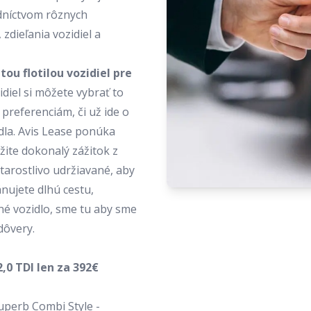
edníctvom rôznych
dieľania vozidiel a
ou flotilou vozidiel pre
iel si môžete vybrať to
preferenciám, či už ide o
dla.
Avis Lease
ponúka
žite dokonalý zážitok z
tarostlivo udržiavané, aby
nujete dlhú cestu,
né vozidlo, sme tu aby sme
dôvery.
,0 TDI len za 392€
uperb Combi Style -