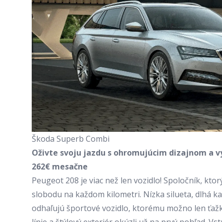
Škoda Superb Combi
Oživte svoju jazdu s ohromujúcim dizajnom a
262€ mesačne
Peugeot 208 je viac než len vozidlo! Spoločník, kto
slobodu na každom kilometri. Nízka silueta, dlhá k
odhaľujú športové vozidlo, ktorému možno len ťažk