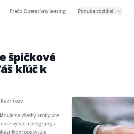
Prečo Operatívny leasing
Ponuka vozidiel
re špičkové
Váš kľúč k
ákazníkov
lánujeme všetky kroky pre
s Lease vytvára programy a
 Zákazníkom poskytuje