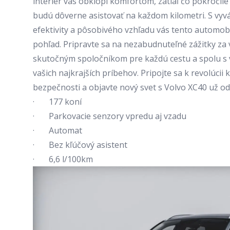
interiér vás obklopí komfortom, zatiaľ čo pokroči
budú dôverne asistovať na každom kilometri. S vy
efektivity a pôsobivého vzhľadu vás tento automob
pohľad. Pripravte sa na nezabudnuteľné zážitky za 
skutočným spoločníkom pre každú cestu a spolu s 
vašich najkrajších príbehov. Pripojte sa k revolúcii
bezpečnosti a objavte nový svet s Volvo XC40 už o
· 177 koní
· Parkovacie senzory vpredu aj vzadu
· Automat
· Bez kľúčový asistent
· 6,6 l/100km