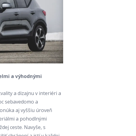
delmi a výhodnými
lity a dizajnu v interiéri a
Roc sebavedomo a
ponúka aj vyššiu úroveň
teriálmi a pohodlnými
dej ceste. Navyše, s
iť chránení a istí v každej