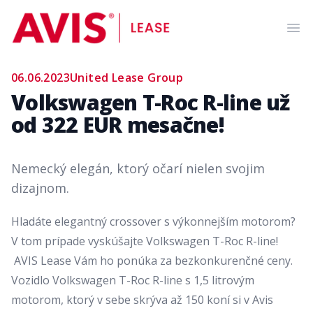
AVIS Lease
Ope
06.06.2023
United Lease Group
Volkswagen T-Roc R-line už
od 322 EUR mesačne!
Nemecký elegán, ktorý očarí nielen svojim
dizajnom.
Hladáte elegantný crossover s výkonnejším motorom?
V tom prípade vyskúšajte Volkswagen T-Roc R-line!
AVIS Lease Vám ho ponúka za bezkonkurenčné ceny.
Vozidlo Volkswagen T-Roc R-line s 1,5 litrovým
motorom, ktorý v sebe skrýva až 150 koní si v Avis