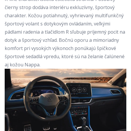
čierny strop dodáva interiéru exkluzívny, športový
charakter. Kožou potiahnutý, vyhrievaný multifunkčný
športový volant s dotykovým ovládaním, veľkými
pádlami radenia a tlačidlom R sľubuje príjemný pocit na
dotyk a športový vzhľad. Bočnú oporu a mimoriadny
komfort pri vysokých výkonoch ponúkajú špičkové
športové sedadlá vpredu, ktoré sú na želanie čalúnené
aj kožou Nappa.