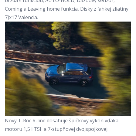
brzda s funkciou, AUTO-HOLD, Dažďový senzor,
Coming a Leaving home funkcia, Disky z ľahkej zliatiny
7Jx17 Valencia.
Nový T-Roc R-line dosahuje špičkový výkon vďaka
motoru 1,5 l TSI a 7-stupňovej dvojspojkovej