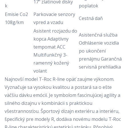
17" zlatinové disky
k
poplatok
Emisie Co2
Parkovacie senzory
Cestná daň
108g/km
vpred a vzadu
Asistent rozjazdu do
Asistenčná služba
kopca Adaptívny
Odhlásenie vozidla
tempomat ACC
po ukončení
Multifunkčný 3-
prenájmu Garančná
ramenný kožený
servisná prehliadka
volant
Najnovší model T-Roc R-line opäť zaujme výkonom.
Vyznačuje sa vysokou kvalitou a postará sa o ešte
väčšiu dávku emócií. Je symbolom fascinujúcej agility a
silného dizajnu v kombinácii s praktickou
všestrannosťou. Športový dizajn exteriéru a interiéru,
špecifický pre modely R, dodáva novému modelu T‑Roc
R-line charakteristickú estetickú stránku. Pôsobivý