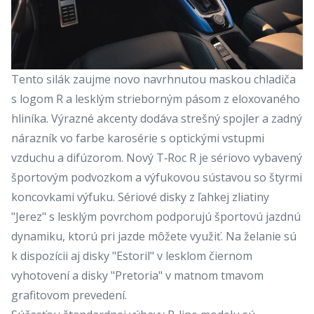
Tento silák zaujme novo navrhnutou maskou chladiča
s logom R a lesklým strieborným pásom z eloxovaného
hliníka. Výrazné akcenty dodáva strešný spojler a zadný
nárazník vo farbe karosérie s optickými vstupmi
vzduchu a difúzorom. Nový T‑Roc R je sériovo vybavený
športovým podvozkom a výfukovou sústavou so štyrmi
koncovkami výfuku. Sériové disky z ľahkej zliatiny
"Jerez" s lesklým povrchom podporujú športovú jazdnú
dynamiku, ktorú pri jazde môžete využiť. Na želanie sú
k dispozícii aj disky "Estoril" v lesklom čiernom
vyhotovení a disky "Pretoria" v matnom tmavom
grafitovom prevedení.