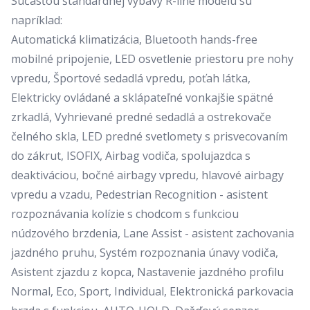
Súčasťou štandardnej výbavy R-line modelu sú
napríklad:
Automatická klimatizácia, Bluetooth hands-free
mobilné pripojenie, LED osvetlenie priestoru pre nohy
vpredu, Športové sedadlá vpredu, poťah látka,
Elektricky ovládané a sklápateľné vonkajšie spätné
zrkadlá, Vyhrievané predné sedadlá a ostrekovače
čelného skla, LED predné svetlomety s prisvecovaním
do zákrut, ISOFIX, Airbag vodiča, spolujazdca s
deaktiváciou, bočné airbagy vpredu, hlavové airbagy
vpredu a vzadu, Pedestrian Recognition - asistent
rozpoznávania kolízie s chodcom s funkciou
núdzového brzdenia, Lane Assist - asistent zachovania
jazdného pruhu, Systém rozpoznania únavy vodiča,
Asistent zjazdu z kopca, Nastavenie jazdného profilu
Normal, Eco, Sport, Individual, Elektronická parkovacia