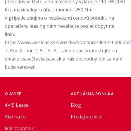
prevodovke DSG. Jeho maximálny výkon je 110 kW (150
k) a maximálny krútiaci moment 250 Nm.
V prípade záujmu o nezáväznú cenovú ponuku na
operatívny leasing nám neváhajte poslať dopyt na
linku:
https://www.avislease.sk/vozidlo/standard/48m/10000km
T_Roc-R-Line-1_5-TSI-AT
, alebo nás kontaktujte na
emaile
lease@avislease.sk
a náš obchodný tím sa Vám
bude venovať.
Footer
O AVISE
AKTUÁLNA PONUKA
AVIS Lease
Blog
Ako na to
Predaj vozidiel
Náš zákazník