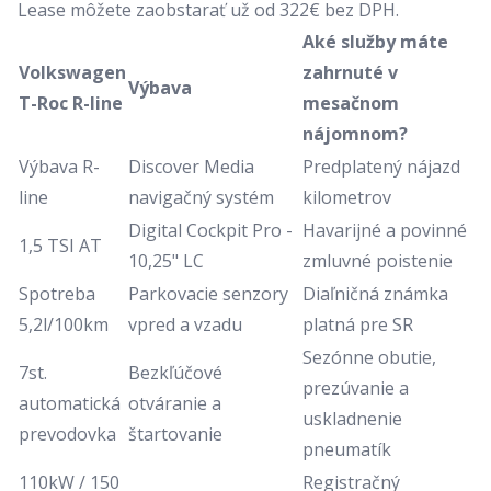
Lease môžete zaobstarať už od 322€ bez DPH.
Aké služby máte
Volkswagen
zahrnuté v
Výbava
T-Roc R-line
mesačnom
nájomnom?
Výbava R-
Discover Media
Predplatený nájazd
line
navigačný systém
kilometrov
Digital Cockpit Pro -
Havarijné a povinné
1,5 TSI AT
10,25" LC
zmluvné poistenie
Spotreba
Parkovacie senzory
Diaľničná známka
5,2l/100km
vpred a vzadu
platná pre SR
Sezónne obutie,
7st.
Bezkľúčové
prezúvanie a
automatická
otváranie a
uskladnenie
prevodovka
štartovanie
pneumatík
110kW / 150
Registračný