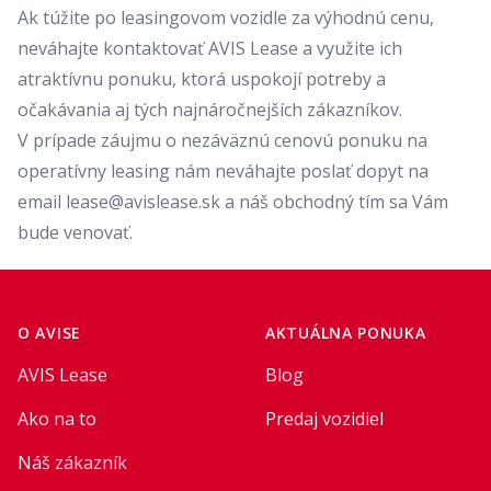
Ak túžite po
leasingovom vozidle
za výhodnú cenu,
neváhajte kontaktovať
AVIS Lease
a využite ich
atraktívnu ponuku, ktorá uspokojí potreby a
očakávania aj tých najnáročnejších zákazníkov.
V prípade záujmu o nezáväznú cenovú ponuku na
operatívny leasing nám neváhajte poslať dopyt na
email lease@avislease.sk a náš obchodný tím sa Vám
bude venovať.
Footer
O AVISE
AKTUÁLNA PONUKA
AVIS Lease
Blog
Ako na to
Predaj vozidiel
Náš zákazník