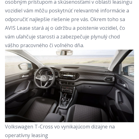
osobným prístupom a skúsenosťami v oblasti leasingu
vozidiel vám môžu poskytnúť relevantné informácie a
odporučiť najlepšie riešenie pre vás. Okrem toho sa
AVIS Lease stará aj o údržbu a poistenie vozidiel, čo
vám uľahčuje starosti a zabezpečuje plynulý chod
vášho pracovného či voľného dňa.
Volkswagen T-Cross vo vynikajúcom dizajne na
operatívny leasing