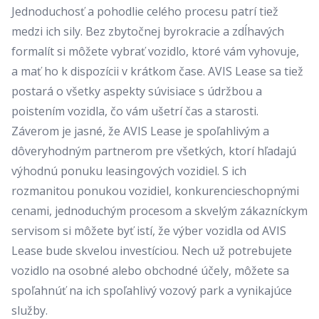
Jednoduchosť a pohodlie celého procesu patrí tiež
medzi ich sily. Bez zbytočnej byrokracie a zdĺhavých
formalít si môžete vybrať vozidlo, ktoré vám vyhovuje,
a mať ho k dispozícii v krátkom čase. AVIS Lease sa tiež
postará o všetky aspekty súvisiace s údržbou a
poistením vozidla, čo vám ušetrí čas a starosti.
Záverom je jasné, že AVIS Lease je spoľahlivým a
dôveryhodným partnerom pre všetkých, ktorí hľadajú
výhodnú ponuku leasingových vozidiel. S ich
rozmanitou ponukou vozidiel, konkurencieschopnými
cenami, jednoduchým procesom a skvelým zákazníckym
servisom si môžete byť istí, že výber vozidla od AVIS
Lease bude skvelou investíciou. Nech už potrebujete
vozidlo na osobné alebo obchodné účely, môžete sa
spoľahnúť na ich spoľahlivý vozový park a vynikajúce
služby.