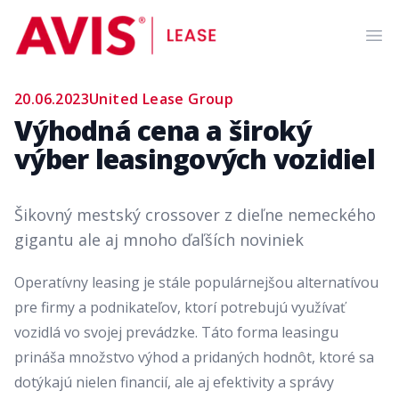
AVIS Lease
Ope
20.06.2023
United Lease Group
Výhodná cena a široký
výber leasingových vozidiel
Šikovný mestský crossover z dieľne nemeckého
gigantu ale aj mnoho ďaľších noviniek
Operatívny leasing
je stále populárnejšou alternatívou
pre firmy a podnikateľov, ktorí potrebujú využívať
vozidlá vo svojej prevádzke. Táto forma leasingu
prináša množstvo výhod a pridaných hodnôt, ktoré sa
dotýkajú nielen financií, ale aj efektivity a správy