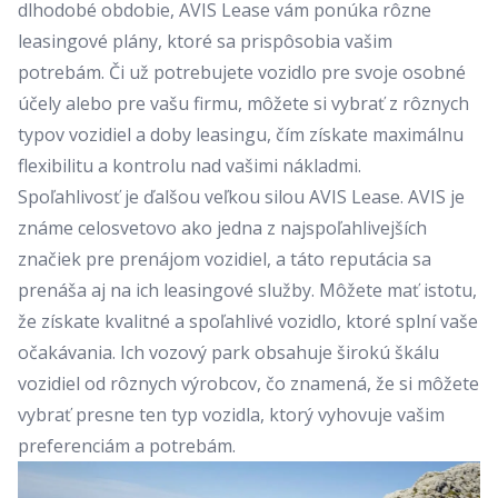
dlhodobé obdobie, AVIS Lease vám ponúka rôzne
leasingové plány, ktoré sa prispôsobia vašim
potrebám. Či už potrebujete vozidlo pre svoje osobné
účely alebo pre vašu firmu, môžete si vybrať z rôznych
typov vozidiel a doby leasingu, čím získate maximálnu
flexibilitu a kontrolu nad vašimi nákladmi.
Spoľahlivosť je ďalšou veľkou silou AVIS Lease. AVIS je
známe celosvetovo ako jedna z najspoľahlivejších
značiek pre
prenájom vozidiel
, a táto reputácia sa
prenáša aj na ich leasingové služby. Môžete mať istotu,
že získate kvalitné a spoľahlivé vozidlo, ktoré splní vaše
očakávania. Ich vozový park obsahuje širokú škálu
vozidiel od rôznych výrobcov, čo znamená, že si môžete
vybrať presne ten typ vozidla, ktorý vyhovuje vašim
preferenciám a potrebám.