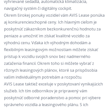
vyhrievané sedadlá, automatická klimatizácia,
navigačný systém či digitálny cockpit.
Okrem širokej ponuky vozidiel vám AVIS Lease ponúka
aj konkurencieschopné ceny. Ich hlavným cieľom je
poskytnúť zákazníkom bezkonkurenčnú hodnotu za
peniaze a umožniť im získať kvalitné vozidlo za
výhodnú cenu. Vďaka ich výhodným dohodám a
flexibilným leasingovým možnostiam môžete získať
prístup k vozidlu svojich snov bez nadmerného
zaťaženia financií. Okrem toho si môžete vybrať z
rôznych leasingových plánov, ktoré sa prispôsobia
vašim individuálnym potrebám a rozpočtu.
AVIS Lease taktiež exceluje v poskytovaní vynikajúcich
služieb. Ich tím odborníkov je pripravený vám
poskytnúť odborné poradenstvo a pomoc pri výbere
správneho vozidla a leasingového plánu. S ich