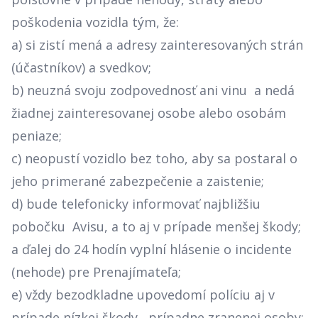
poškodenia vozidla tým, že:
a) si zistí mená a adresy zainteresovaných strán
(účastníkov) a svedkov;
b) neuzná svoju zodpovednosť ani vinu a nedá
žiadnej zainteresovanej osobe alebo osobám
peniaze;
c) neopustí vozidlo bez toho, aby sa postaral o
jeho primerané zabezpečenie a zaistenie;
d) bude telefonicky informovať najbližšiu
pobočku Avisu, a to aj v prípade menšej škody;
a ďalej do 24 hodín vyplní hlásenie o incidente
(nehode) pre Prenajímateľa;
e) vždy bezodkladne upovedomí políciu aj v
prípade nízkej škody , prípadne zranenej osoby;