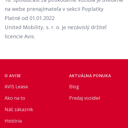
na webe prenajímateľa v sekcii Poplatky.
Platné od 01.01.2022
United Mobility, s. r. o. je nezávislý držiteľ
licencie Avis.
Footer
O AVISE
AKTUÁLNA PONUKA
AVIS Lease
Blog
Ako na to
Predaj vozidiel
Náš zákazník
História