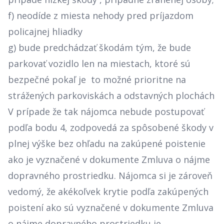
f) neodíde z miesta nehody pred príjazdom
policajnej hliadky
g) bude predchádzať škodám tým, že bude
parkovať vozidlo len na miestach, ktoré sú
bezpečné pokaľ je to možné prioritne na
strážených parkoviskách a odstavných plochách
V prípade že tak nájomca nebude postupovať
podľa bodu 4, zodpovedá za spôsobené škody v
plnej výške bez ohľadu na zakúpené poistenie
ako je vyznačené v dokumente Zmluva o nájme
dopravného prostriedku. Nájomca si je zároveň
vedomý, že akékoľvek krytie podľa zakúpených
poistení ako sú vyznačené v dokumente Zmluva
o nájme dopravného prostriedku je