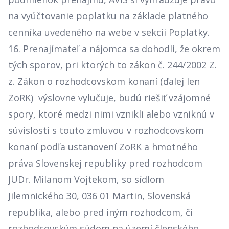
na vyúčtovanie poplatku na základe platného
cenníka uvedeného na webe v sekcii Poplatky.
16. Prenajímateľ a nájomca sa dohodli, že okrem
tých sporov, pri ktorých to zákon č. 244/2002 Z.
z. Zákon o rozhodcovskom konaní (ďalej len
ZoRK) výslovne vylučuje, budú riešiť vzájomné
spory, ktoré medzi nimi vznikli alebo vzniknú v
súvislosti s touto zmluvou v rozhodcovskom
konaní podľa ustanovení ZoRK a hmotného
práva Slovenskej republiky pred rozhodcom
JUDr. Milanom Vojtekom, so sídlom
Jilemnického 30, 036 01 Martin, Slovenská
republika, alebo pred iným rozhodcom, či
rozhodcovským súdom na území členského