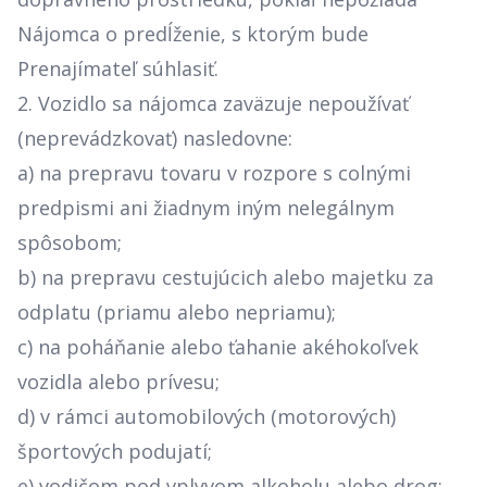
Nájomca o predĺženie, s ktorým bude
Prenajímateľ súhlasiť.
2. Vozidlo sa nájomca zaväzuje nepoužívať
(neprevádzkovať) nasledovne:
a) na prepravu tovaru v rozpore s colnými
predpismi ani žiadnym iným nelegálnym
spôsobom;
b) na prepravu cestujúcich alebo majetku za
odplatu (priamu alebo nepriamu);
c) na poháňanie alebo ťahanie akéhokoľvek
vozidla alebo prívesu;
d) v rámci automobilových (motorových)
športových podujatí;
e) vodičom pod vplyvom alkoholu alebo drog;