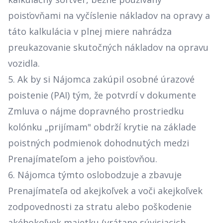
poisťovňami na vyčíslenie nákladov na opravy a
táto kalkulácia v plnej miere nahrádza
preukazovanie skutočných nákladov na opravu
vozidla.
5. Ak by si Nájomca zakúpil osobné úrazové
poistenie (PAI) tým, že potvrdí v dokumente
Zmluva o nájme dopravného prostriedku
kolónku „prijímam" obdrží krytie na základe
poistných podmienok dohodnutých medzi
Prenajímateľom a jeho poisťovňou.
6. Nájomca týmto oslobodzuje a zbavuje
Prenajímateľa od akejkoľvek a voči akejkoľvek
zodpovednosti za stratu alebo poškodenie
akéhokoľvek majetku (vrátane súvisiacich