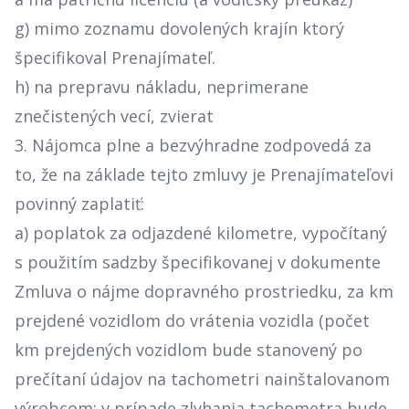
g) mimo zoznamu dovolených krajín ktorý
špecifikoval Prenajímateľ.
h) na prepravu nákladu, neprimerane
znečistených vecí, zvierat
3. Nájomca plne a bezvýhradne zodpovedá za
to, že na základe tejto zmluvy je Prenajímateľovi
povinný zaplatiť:
a) poplatok za odjazdené kilometre, vypočítaný
s použitím sadzby špecifikovanej v dokumente
Zmluva o nájme dopravného prostriedku, za km
prejdené vozidlom do vrátenia vozidla (počet
km prejdených vozidlom bude stanovený po
prečítaní údajov na tachometri nainštalovanom
výrobcom; v prípade zlyhania tachometra bude