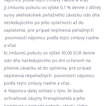
j) zmluvnú pokutu vo výške 0,1 % denne z dlžnej
sumy akéhokoľvek peňažného záväzku odo dňa
nesledujúceho po jeho splatnosti až do
zaplatenia, pre prípad neplnenia peňažných
povinností nájomcu podľa tejto zmluvy riadne
a včas
k) zmluvnú pokutu vo výške 30,00 EUR denne
odo dňa nasledujúceho po dni určenom na
plnenie záväzku až do splnenia, pre prípad
neplnenia nepeňažných povinností nájomcu
podľa tejto zmluvy riadne a včas.
4. Nájomca ďalej súhlasí s tým, že bude
ochraňovať záujmy Prenajímateľa a jeho
poisťovne v prípade nehody, straty alebo