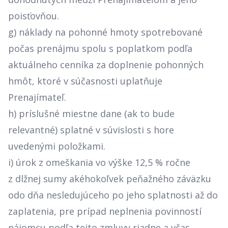
poisťovňou.
g) náklady na pohonné hmoty spotrebované
počas prenájmu spolu s poplatkom podľa
aktuálneho cenníka za doplnenie pohonných
hmôt, ktoré v súčasnosti uplatňuje
Prenajímateľ.
h) príslušné miestne dane (ak to bude
relevantné) splatné v súvislosti s hore
uvedenými položkami.
i) úrok z omeškania vo výške 12,5 % ročne
z dlžnej sumy akéhokoľvek peňažného záväzku
odo dňa nesledujúceho po jeho splatnosti až do
zaplatenia, pre prípad neplnenia povinností
nájomcu podľa tejto zmluvy riadne a včas