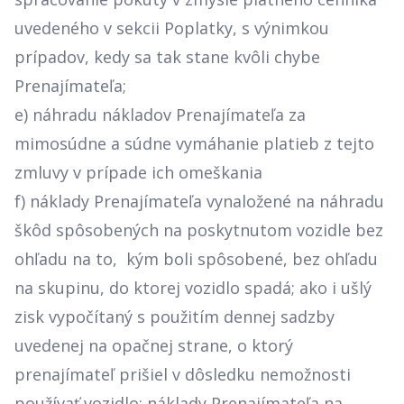
uvedeného v sekcii Poplatky, s výnimkou
prípadov, kedy sa tak stane kvôli chybe
Prenajímateľa;
e) náhradu nákladov Prenajímateľa za
mimosúdne a súdne vymáhanie platieb z tejto
zmluvy v prípade ich omeškania
f) náklady Prenajímateľa vynaložené na náhradu
škôd spôsobených na poskytnutom vozidle bez
ohľadu na to, kým boli spôsobené, bez ohľadu
na skupinu, do ktorej vozidlo spadá; ako i ušlý
zisk vypočítaný s použitím dennej sadzby
uvedenej na opačnej strane, o ktorý
prenajímateľ prišiel v dôsledku nemožnosti
používať vozidlo; náklady Prenajímateľa na