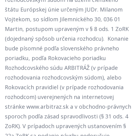
štátu Európskej únie určeným JUDr. Milanom
Vojtekom, so sídlom Jilemnického 30, 036 01
Martin, postupom upraveným v § 8 ods. 1 ZoRK
(dojednaný spôsob určenia rozhodcu). Konanie
bude písomné podľa slovenského právneho
poriadku, podľa Rokovacieho poriadku
Rozhodcovského súdu ARBITRÁŽ (v prípade
rozhodovania rozhodcovským súdom), alebo
Rokovacích pravidiel (v prípade rozhodovania
rozhodcom) uverejnených na internetovej
stránke www.arbitraz.sk a v obchodno-právnych
sporoch podľa zásad spravodlivosti (§ 31 ods. 4
ZoRK). V prípadoch upravených ustanovením §
22a ZoRK sa podanie návrhu nedoručuje