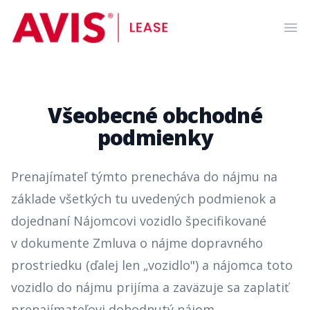
AVIS Lease
Ope
Všeobecné obchodné
podmienky
Prenajímateľ týmto prenecháva do nájmu na
základe všetkých tu uvedených podmienok a
dojednaní Nájomcovi vozidlo špecifikované
v dokumente Zmluva o nájme dopravného
prostriedku (ďalej len „vozidlo") a nájomca toto
vozidlo do nájmu prijíma a zaväzuje sa zaplatiť
prenajímateľovi dohodnutý nájom.