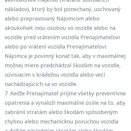
nákladov), ktorý by bol ponechaný, uschovaný
alebo prepravovaný Nájomcom alebo
akoukoľvek inou osobou vo vozidle alebo na
vozidle pred vrátením vozidla Prenajímateľovi
alebo po vrátení vozidla Prenajímateľovi.
Nájomca je povinný konať tak, aby v maximálnej
možnej miere predchádzal škodám na vozidle,
súvisiacim s krádežou vozidla alebo vecí
nachádzajúcich sa vo vozidle.
7. Keďže Prenajímateľ príjme všetky preventívne
opatrenia a vynaloží maximálne úsilie na to, aby
zabránil stratám alebo škodám spôsobeným
chybou alebo mechanickou poruchou vozidla
a ďalším následným stratám alebo škodám,