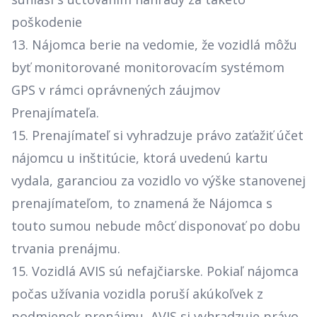
poškodenie
13. Nájomca berie na vedomie, že vozidlá môžu
byť monitorované monitorovacím systémom
GPS v rámci oprávnených záujmov
Prenajímateľa.
15. Prenajímateľ si vyhradzuje právo zaťažiť účet
nájomcu u inštitúcie, ktorá uvedenú kartu
vydala, garanciou za vozidlo vo výške stanovenej
prenajímateľom, to znamená že Nájomca s
touto sumou nebude môcť disponovať po dobu
trvania prenájmu.
15. Vozidlá AVIS sú nefajčiarske. Pokiaľ nájomca
počas užívania vozidla poruší akúkoľvek z
podmienok prenájmu, AVIS si vyhradzuje právo