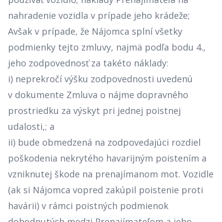
nahradenie vozidla v prípade jeho krádeže;
Avšak v prípade, že Nájomca splní všetky
podmienky tejto zmluvy, najmä podľa bodu 4.,
jeho zodpovednosť za takéto náklady:
i) neprekročí výšku zodpovednosti uvedenú
v dokumente Zmluva o nájme dopravného
prostriedku za výskyt pri jednej poistnej
udalosti,; a
ii) bude obmedzená na zodpovedajúci rozdiel
poškodenia nekrytého havarijným poistením a
vzniknutej škode na prenajímanom mot. Vozidle
(ak si Nájomca vopred zakúpil poistenie proti
havárii) v rámci poistných podmienok
dohodnutých medzi Prenajímateľom a jeho