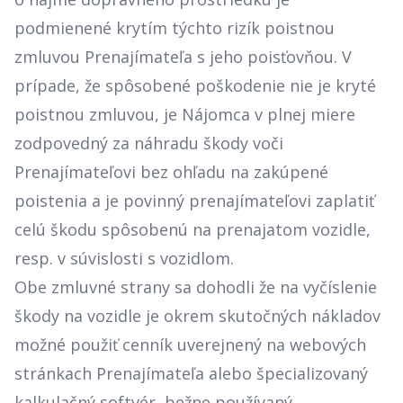
podmienené krytím týchto rizík poistnou
zmluvou Prenajímateľa s jeho poisťovňou. V
prípade, že spôsobené poškodenie nie je kryté
poistnou zmluvou, je Nájomca v plnej miere
zodpovedný za náhradu škody voči
Prenajímateľovi bez ohľadu na zakúpené
poistenia a je povinný prenajímateľovi zaplatiť
celú škodu spôsobenú na prenajatom vozidle,
resp. v súvislosti s vozidlom.
Obe zmluvné strany sa dohodli že na vyčíslenie
škody na vozidle je okrem skutočných nákladov
možné použiť cenník uverejnený na webových
stránkach Prenajímateľa alebo špecializovaný
kalkulačný softvér, bežne používaný