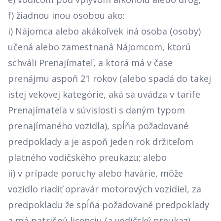
f) žiadnou inou osobou ako:
i) Nájomca alebo akákoľvek iná osoba (osoby)
učená alebo zamestnaná Nájomcom, ktorú
schváli Prenajímateľ, a ktorá má v čase
prenájmu aspoň 21 rokov (alebo spadá do takej
istej vekovej kategórie, aká sa uvádza v tarife
Prenajímateľa v súvislosti s daným typom
prenajímaného vozidla), spĺňa požadované
predpoklady a je aspoň jeden rok držiteľom
platného vodičského preukazu; alebo
ii) v prípade poruchy alebo havárie, môže
vozidlo riadiť opravár motorových vozidiel, za
predpokladu že spĺňa požadované predpoklady
a má patričnú licenciu (a vodičský preukaz)