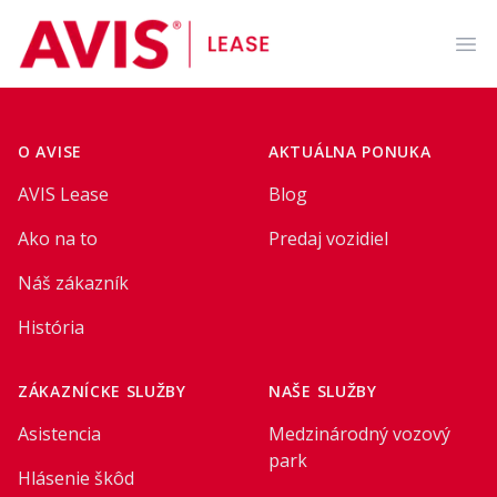
AVIS Lease
Ope
Footer
O AVISE
AKTUÁLNA PONUKA
AVIS Lease
Blog
Ako na to
Predaj vozidiel
Náš zákazník
História
ZÁKAZNÍCKE SLUŽBY
NAŠE SLUŽBY
Asistencia
Medzinárodný vozový
park
Hlásenie škôd