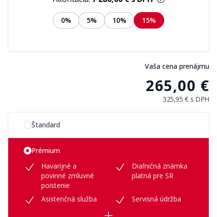
0%
5%
10%
15%
Vaša cena prenájmu
265,00 €
325,95 €
s DPH
Vyberte si možnosť plánu
Štandard
Prémium
Havarijné a
Diaľničná známka
povinné zmluvné
platná pre SR
poistenie
Asistenčná služba
Servisná údržba