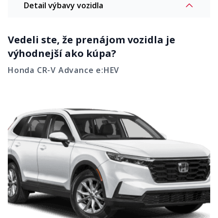
Detail výbavy vozidla
Vedeli ste, že prenájom vozidla je
výhodnejší ako kúpa?
Honda CR-V Advance e:HEV
Komfort
Kožený volant
Vyhrievané predné sedadlá
Duálna automatická klimatizácia
Vyhrievaný volant
Duálna automatická klimatizácia
Elektricky nastaviteľné sedadlo
vodiča v 8 smeroch
Nastaviteľný sklon operadla
Vnútorné spätné zrkadlo s
zadných sedadiel
automatickou clonou
Zásuvka vpredu a v
batožinovom priestore