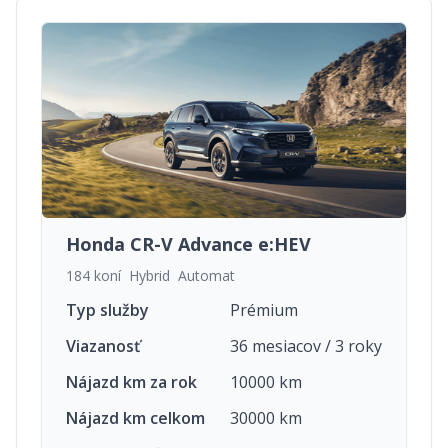
Honda CR-V Advance e:HEV
184 koní
Hybrid
Automat
Typ služby
Prémium
Viazanosť
36 mesiacov / 3 roky
Nájazd km za rok
10000 km
Nájazd km celkom
30000 km