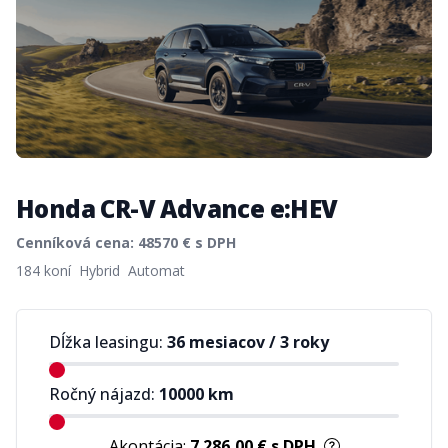
Honda CR-V Advance e:HEV
Cenníková cena:
48570
€ s DPH
Product information
184 koní
Hybrid
Automat
Dĺžka leasingu:
36 mesiacov
/
3 roky
Ročný nájazd:
10000
km
Akontácia:
7 286,00 €
s DPH