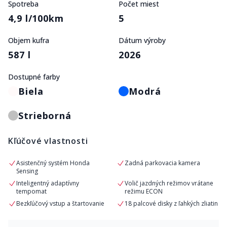
Spotreba
Počet miest
4,9 l/100km
5
Objem kufra
Dátum výroby
587 l
2026
Dostupné farby
Biela
Modrá
Strieborná
Kľúčové vlastnosti
Asistenčný systém Honda
Zadná parkovacia kamera
Sensing
Inteligentný adaptívny
Volič jazdných režimov vrátane
tempomat
režimu ECON
Bezkľúčový vstup a štartovanie
18 palcové disky z ľahkých zliatin