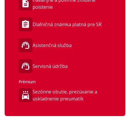
Havarijné a povinné zmluvné
2× USB vpredu
2× USB vzadu
poistenie
Diaľničná známka platná pre SR
Asistenčná služba
Exteriér
Panoramatická otvárateľná
Pneumatiky 235/60 R18
Servisná údržba
strecha
LED denné svietenie
18 palcové disky z ľahkých zliatin
Funkcia Coming / Leaving Home
Sada na opravu pneumatiky
Prémium
Sezónne obutie, prezúvanie a
uskladnenie pneumatík