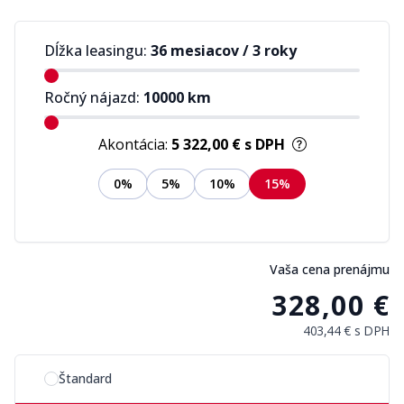
Dĺžka leasingu:
36 mesiacov
/
3 roky
Ročný nájazd:
10000
km
Akontácia:
5 322,00 €
s DPH
0%
5%
10%
15%
Vaša cena prenájmu
328,00 €
403,44 €
s DPH
Vyberte si možnosť plánu
Štandard