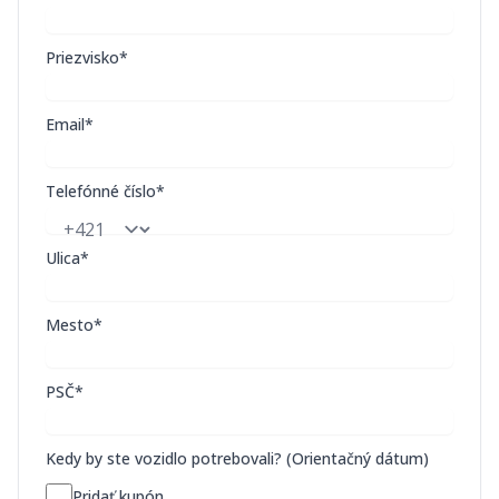
Priezvisko*
Email*
Telefónné číslo*
Ulica*
Mesto*
PSČ*
Kedy by ste vozidlo potrebovali? (Orientačný dátum)
Pridať kupón