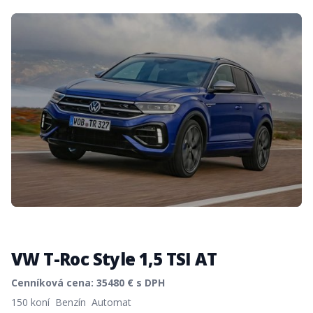
VW T-Roc Style 1,5 TSI AT
Cenníková cena:
35480
€ s DPH
Product information
150 koní
Benzín
Automat