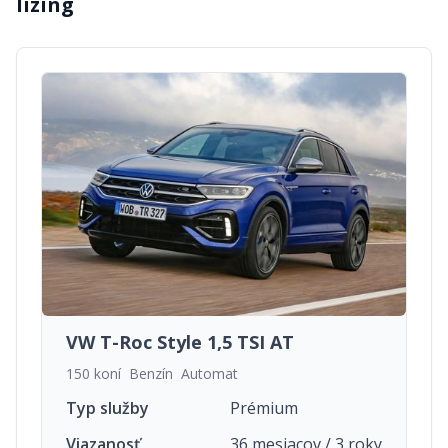
lízing
VW T-Roc Style 1,5 TSI AT
150 koní
Benzín
Automat
Typ služby
Prémium
Viazanosť
36 mesiacov / 3 roky