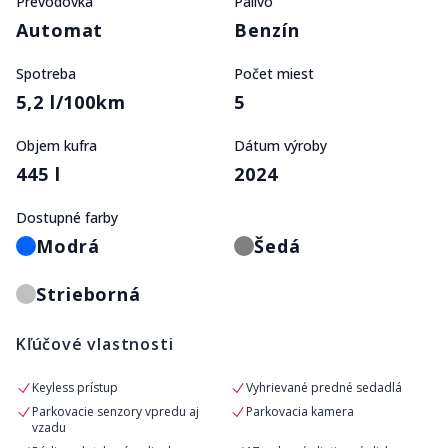
Prevodovka
Palivo
Automat
Benzín
Spotreba
Počet miest
5,2 l/100km
5
Objem kufra
Dátum výroby
445 l
2024
Dostupné farby
Modrá
Šedá
Strieborná
Kľúčové vlastnosti
Keyless prístup
Vyhrievané predné sedadlá
Parkovacie senzory vpredu aj
Parkovacia kamera
vzadu