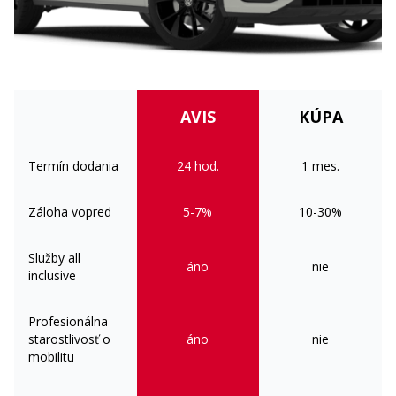
AVIS
KÚPA
Bezpečnosť
Cúvacia kamera
Termín dodania
24 hod.
ISOFIX
1 mes.
Kontrola stavu tlaku v
Parkovacie senzory vpredu a
pneumatikách
vzadu
Záloha vopred
5-7%
10-30%
Výškovo nastaviteľné predné
sedadlá
Služby all
áno
nie
inclusive
Profesionálna
starostlivosť o
áno
nie
mobilitu
Funkčnosť