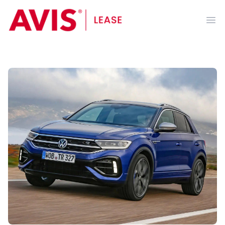
AVIS Lease
Ope