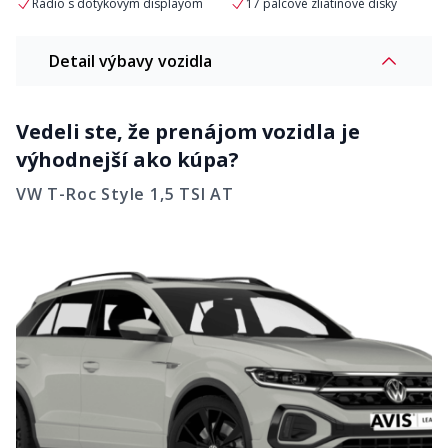
Rádio s dotykovým displayom
17 palcové zliatinové disky
Detail výbavy vozidla
Vedeli ste, že prenájom vozidla je
výhodnejší ako kúpa?
VW T-Roc Style 1,5 TSI AT
Komfort
Automatická klimatizácia
Adaptívny tempomat ACC
Bluetooth hands-free mobilné
Centrálne zamykanie s
pripojenie
diaľkovým ovládaním
Elektricky ovládané okná vpredu
Elektronická parkovacia brzda
a vzadu
Multifunkčný 3-ramenný kožený
Osvetlenie interiéru vpredu a
volant
vzadu
Odkladacie priestory vo dverách
vpredu a vzadu