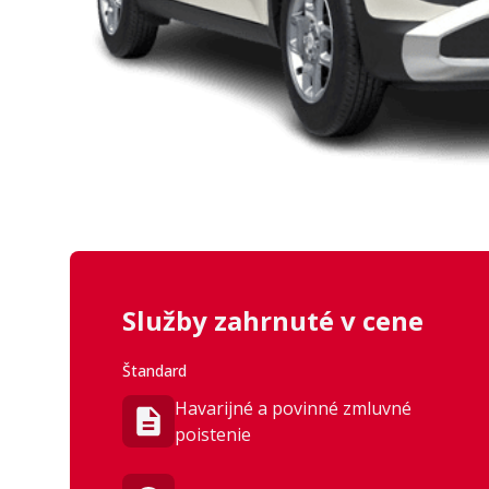
stredového)
Digitálny prístr
10,25
Funkčnosť
Bezdrôtové nabí
telefónu
Elektronické rad
by Wire“
Služby zahrnuté v cene
Štandard
LED denné, sme
Havarijné a povinné zmluvné
zadné svetlá
poistenie
15 palcové zliat
Exteriér