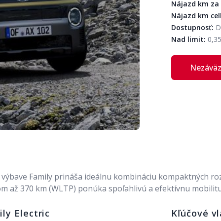
Nájazd km za
Nájazd km ce
Dostupnosť:
D
Nad limit:
0,3
Nezáväz
výbave Family prináša ideálnu kombináciu kompaktných roz
 až 370 km (WLTP) ponúka spoľahlivú a efektívnu mobilitu 
ly Electric
Kľúčové vl