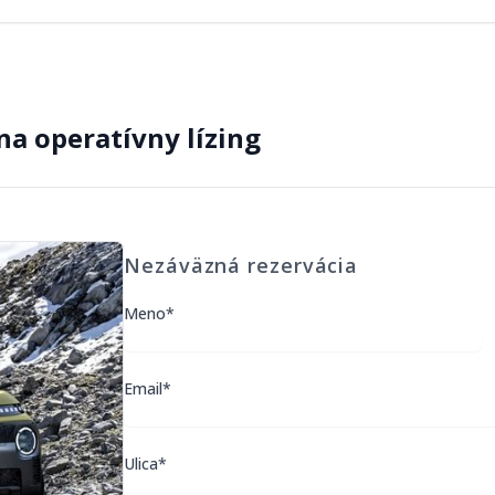
na operatívny lízing
Nezáväzná rezervácia
Meno*
Email*
Ulica*