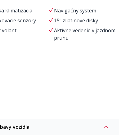
á klimatizácia
Navigačný systém
kovacie senzory
15" zliatinové disky
 volant
Aktívne vedenie v jazdnom
pruhu
ýbavy vozidla