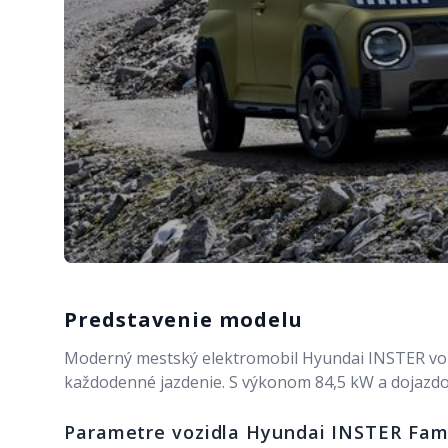
Predstavenie modelu
Moderný mestský elektromobil Hyundai INSTER vo 
každodenné jazdenie. S výkonom 84,5 kW a dojazdom
Parametre vozidla
Hyundai INSTER Fami