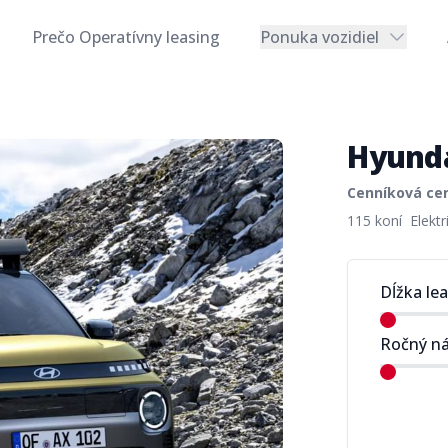
Prečo Operatívny leasing
Ponuka vozidiel
Hyunda
Cenníková ce
Product info
115 koní
Elektr
Dĺžka le
Ročný n