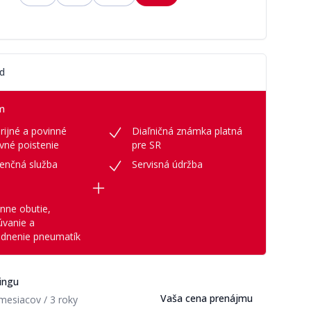
ožnosť plánu
d
m
rijné a povinné
Diaľničná známka platná
vné poistenie
pre SR
tenčná služba
Servisná údržba
nne obutie,
úvanie a
adnenie pneumatík
ingu
Vaša cena prenájmu
mesiacov / 3 roky