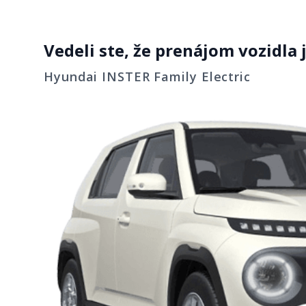
Vedeli ste, že prenájom vozidla
Automatická kli
automatickým
Hyundai INSTER Family Electric
odhmlievaním
Komfort
Predná lakťová 
Smart key + štar
Adaptívny temp
stop & go)
Monitorovanie 
Bezpečnosť
pneumatík (TP
Airbagy (vrátan