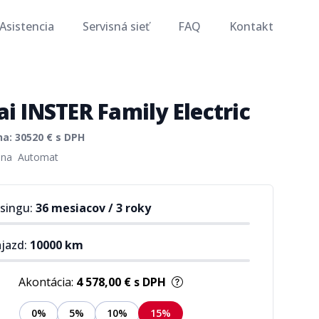
Asistencia
Servisná sieť
FAQ
Kontakt
i INSTER Family Electric
na:
30520
€ s DPH
rmation
ina
Automat
asingu:
36 mesiacov
/
3 roky
ájazd:
10000
km
Akontácia:
4 578,00 €
s DPH
0%
5%
10%
15%