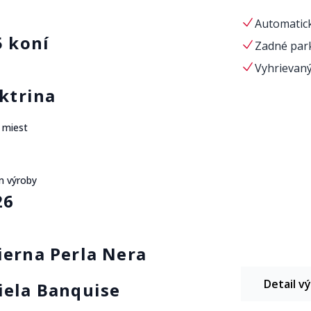
Automatick
5 koní
Zadné par
Vyhrievaný
ktrina
 miest
 výroby
26
ierna Perla Nera
Detail v
iela Banquise