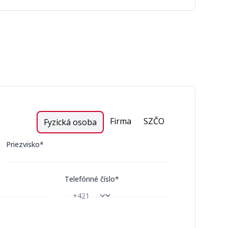
Firma
SZČO
Fyzická osoba
Priezvisko*
Telefónné číslo*