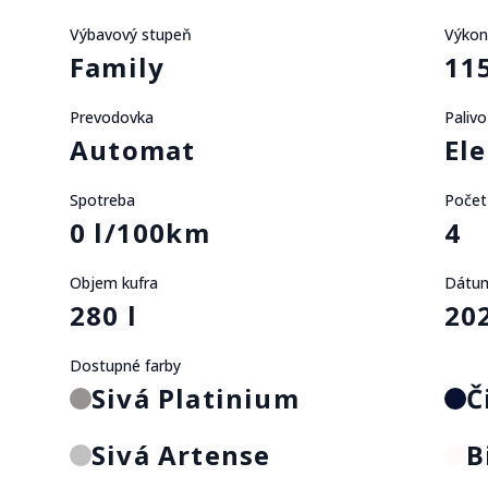
Výbavový stupeň
Výkon
Family
11
Prevodovka
Palivo
Automat
Ele
Spotreba
Počet
0 l/100km
4
Objem kufra
Dátum
280 l
20
Dostupné farby
Sivá Platinium
Č
Sivá Artense
B