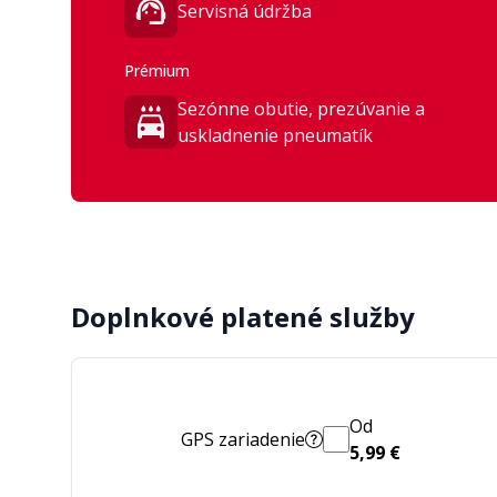
Servisná údržba
Prémium
Sezónne obutie, prezúvanie a
uskladnenie pneumatík
Doplnkové platené služby
Od
GPS zariadenie
5,99 €