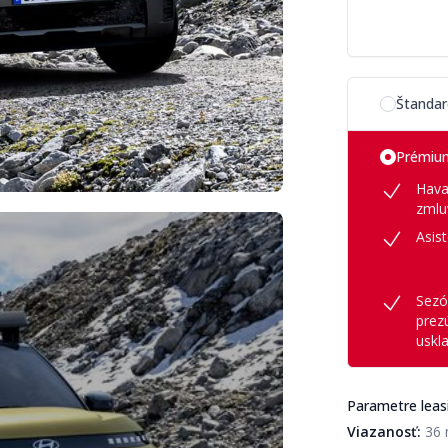
Vyberte si m
Štandar
Prémiu
Hava
zmlu
Asis
Sezó
prez
uskl
Parametre leas
Viazanosť:
36 