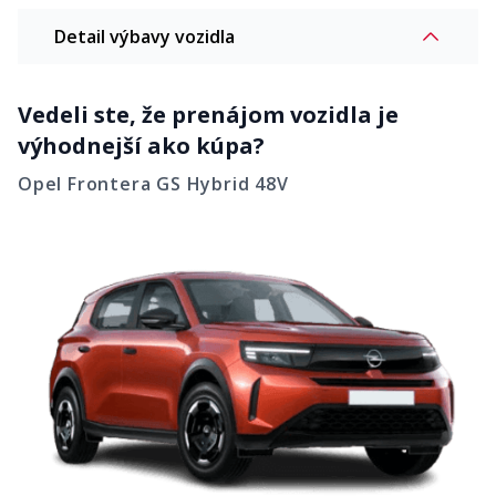
Detail výbavy vozidla
Vedeli ste, že prenájom vozidla je
výhodnejší ako kúpa?
Opel Frontera GS Hybrid 48V
Komfort
Automatická klimatizácia
10 palcový digitálny prístrojový
panel
Navigačný systém Multimedia
6 reproduktorov
Navi
Bezdrôtová nabíjačka pre
Bluetooth, 2x USB-C vpredu a
smartfóny
vzadu
Intelli-Seat ergonomické predné
sedadlá