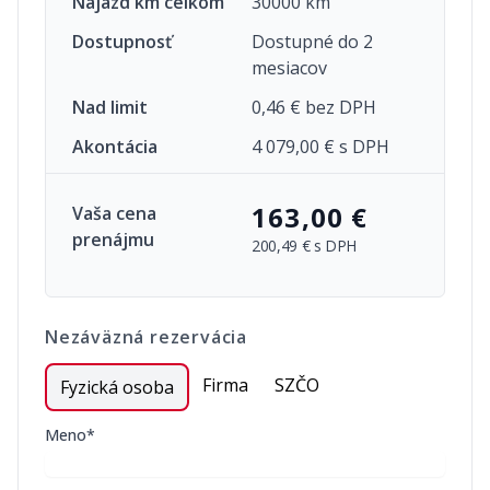
Nájazd km celkom
30000 km
Dostupnosť
Dostupné do 2
mesiacov
Nad limit
0,46 € bez DPH
Akontácia
4 079,00 € s DPH
163,00 €
Vaša cena
prenájmu
200,49 €
s DPH
Nezáväzná rezervácia
Firma
SZČO
Fyzická osoba
Meno*