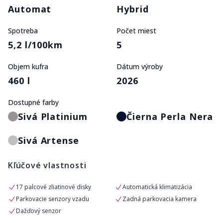
Automat
Hybrid
Spotreba
Počet miest
5,2 l/100km
5
Objem kufra
Dátum výroby
460 l
2026
Dostupné farby
Sivá Platinium
Čierna Perla Nera
Sivá Artense
Kľúčové vlastnosti
17 palcové zliatinové disky
Automatická klimatizácia
Parkovacie senzory vzadu
Zadná parkovacia kamera
Dažďový senzor