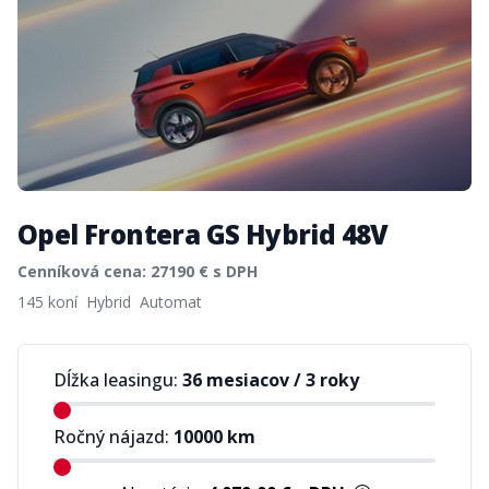
Opel Frontera GS Hybrid 48V
Cenníková cena:
27190
€ s DPH
Product information
145 koní
Hybrid
Automat
Dĺžka leasingu:
36 mesiacov
/
3 roky
Ročný nájazd:
10000
km