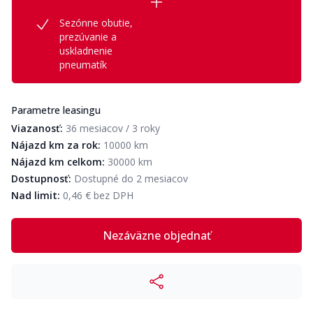
Sezónne obutie,
prezúvanie a
uskladnenie
pneumatík
Parametre leasingu
Viazanosť:
36 mesiacov / 3 roky
Nájazd km za rok:
10000 km
Nájazd km celkom:
30000 km
Dostupnosť:
Dostupné do 2 mesiacov
Nad limit:
0,46 € bez DPH
Nezáväzne objednať