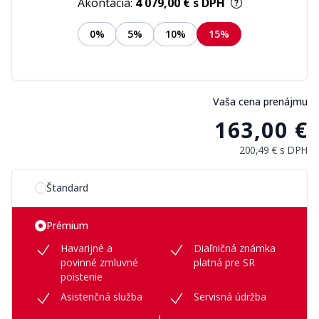
Akontácia:
4 079,00 €
s DPH
0%
5%
10%
15%
Vaša cena prenájmu
163,00 €
200,49 €
s DPH
Vyberte si možnosť plánu
Štandard
Prémium
Havarijné a
Diaľničná známka
povinné zmluvné
platná pre SR
poistenie
Asistenčná služba
Servisná údržba