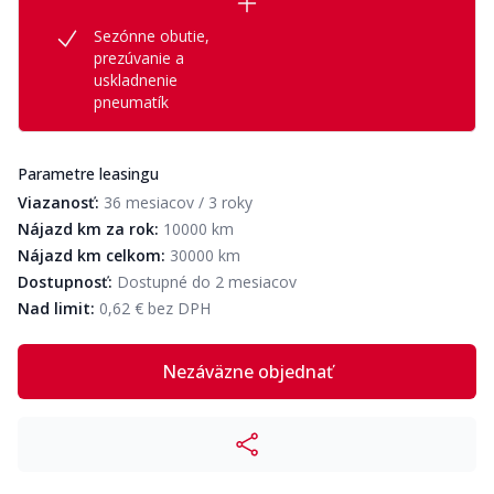
Sezónne obutie,
prezúvanie a
uskladnenie
pneumatík
Parametre leasingu
Viazanosť:
36 mesiacov / 3 roky
Nájazd km za rok:
10000 km
Nájazd km celkom:
30000 km
Dostupnosť:
Dostupné do 2 mesiacov
Nad limit:
0,62 € bez DPH
Nezáväzne objednať