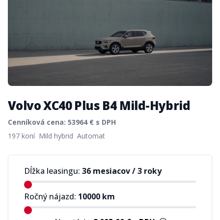
Volvo XC40 Plus B4 Mild-Hybrid
Cenníková cena:
53964
€ s DPH
Product information
197 koní
Mild hybrid
Automat
Dĺžka leasingu:
36 mesiacov
/
3 roky
Ročný nájazd:
10000
km