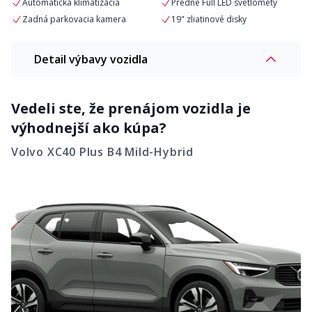
Automatická klimatizácia
Predné Full LED svetlomety
Zadná parkovacia kamera
19" zliatinové disky
Detail výbavy vozidla
Vedeli ste, že prenájom vozidla je
výhodnejší ako kúpa?
Volvo XC40 Plus B4 Mild-Hybrid
Komfort
Vyhrievané predné sedadlá
Vyhrievaný volant
Elektricky sklopné hlavové
Dvojzónová klimatizácia
opierky vzadu
Senzor vlhkosti vzduchu
12,3 palcový displej vodiča
Bluetooth
Bezdrôtové nabíjanie telefónu
9 palcový stredový displej