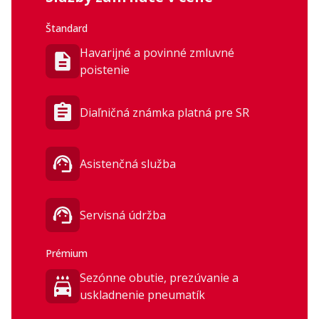
Exteriér
19-palcové disky z ľahkej zliatiny
Čierna lesklá predná maska
Štandard
Tónované zadné okná
Integrované strešné lyžiny
Havarijné a povinné zmluvné
poistenie
Diaľničná známka platná pre SR
Asistenčná služba
Servisná údržba
Prémium
Sezónne obutie, prezúvanie a
uskladnenie pneumatík