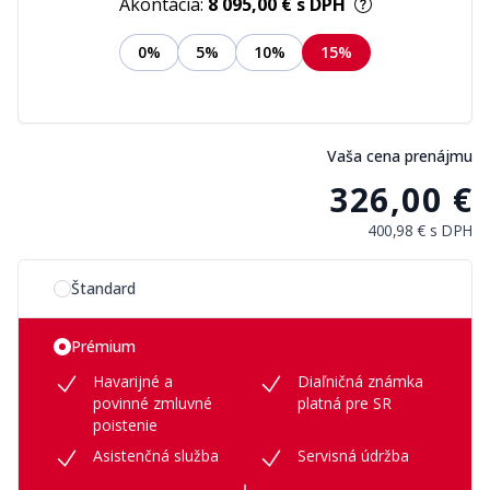
Akontácia:
8 095,00 €
s DPH
0%
5%
10%
15%
Vaša cena prenájmu
326,00 €
400,98 €
s DPH
Vyberte si možnosť plánu
Štandard
Prémium
Havarijné a
Diaľničná známka
povinné zmluvné
platná pre SR
poistenie
Asistenčná služba
Servisná údržba