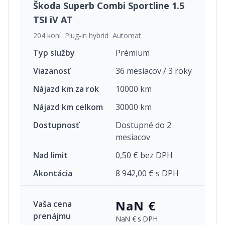
Škoda Superb Combi Sportline 1.5
TSI iV AT
204 koní
Plug-in hybrid
Automat
Typ služby
Prémium
Viazanosť
36 mesiacov / 3 roky
Nájazd km za rok
10000 km
Nájazd km celkom
30000 km
Dostupnosť
Dostupné do 2
mesiacov
Nad limit
0,50 € bez DPH
Akontácia
8 942,00 € s DPH
NaN €
Vaša cena
prenájmu
NaN €
s DPH