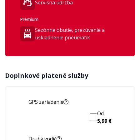
Servisná údržba
Prémium
Sezónne obutie, prezúvanie a
uskladnenie pneumatík
Doplnkové platené služby
GPS zariadenie
Od
5,99 €
Druhý vodič