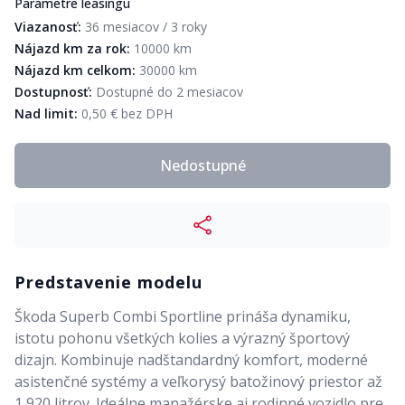
Parametre leasingu
Viazanosť:
36 mesiacov / 3 roky
Nájazd km za rok:
10000 km
Nájazd km celkom:
30000 km
Dostupnosť:
Dostupné do 2 mesiacov
Nad limit:
0,50 € bez DPH
Nedostupné
Predstavenie modelu
Škoda Superb Combi Sportline prináša dynamiku,
istotu pohonu všetkých kolies a výrazný športový
dizajn. Kombinuje nadštandardný komfort, moderné
asistenčné systémy a veľkorysý batožinový priestor až
1 920 litrov. Ideálne manažérske aj rodinné vozidlo pre