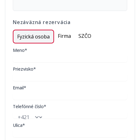
Nezáväzná rezervácia
Firma
SZČO
Fyzická osoba
Meno*
Priezvisko*
Email*
Telefónné číslo*
Ulica*