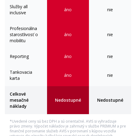
Asistent jazdy v pruhu Lane
Asistent jazdy v kolóne
Služby all
Assist + Emergency Assist
áno
nie
inclusive
Automatické udržiavanie
Asistent zmeny jazdného pruhu
vzdialenosti (adaptívny
a vyparkovania
tempomat)
Profesionálna
Upozornenie na premávku pri
Parkovacie senzory vpredu a
starostlivosť o
áno
nie
vystupovaní z vozidla
vzadu
mobilitu
Zadná parkovacia kamera
Alarm
Asistent rozjazdu do kopca
Rozpoznávanie dopravných
Reporting
áno
značiek
nie
Proaktívna ochrana chodcov
Multifunčná kamera
Tankovacia
áno
nie
karta
Celkové
mesačné
Nedostupné
Nedostupné
náklady
Funkčnosť
*Uvedené ceny sú bez DPH a sú orientačné. AVIS si vyhradzuje
Elektrické otváranie kufra s
Strešné nosiče (čierne)
právo zmeny. Výpočet nákladov je zahrnutý v službe PREMIUM a pre
virtuálnym pedálom a Easy
finančné porovnanie služieb AVIS v porovnaní s kúpou vozidla
Close
vstupuje do výpočtu kalkulácie rovnaký rozsah doplnkových