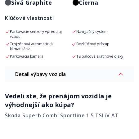
Sivá Graphite
Čierna
Kľúčové vlastnosti
Parkovacie senzory vpredu aj
Navigačný systém
vzadu
Trojzónová automatická
Bezkľúčový prístup
klimatizácia
Parkovacia kamera
18 palcové zliatinové disky
Detail výbavy vozidla
Vedeli ste, že prenájom vozidla je
výhodnejší ako kúpa?
Škoda Superb Combi Sportline 1.5 TSI iV AT