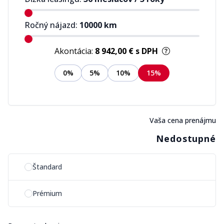
Ročný nájazd:
10000
km
Akontácia:
8 942,00 €
s DPH
0%
5%
10%
15%
Vaša cena prenájmu
Nedostupné
Vyberte si možnosť plánu
Štandard
Prémium