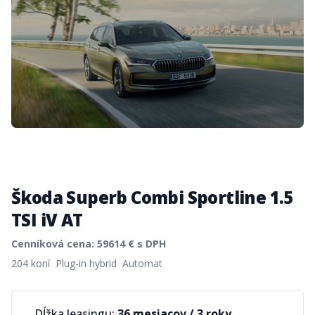
Škoda Superb Combi Sportline 1.5
TSI iV AT
Cenníková cena:
59614
€ s DPH
Product information
204 koní
Plug-in hybrid
Automat
Dĺžka leasingu:
36 mesiacov
/
3 roky