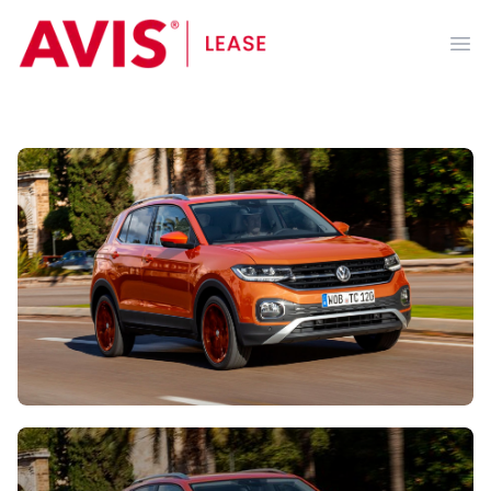
AVIS Lease
Ope