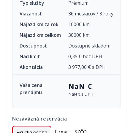
Typ služby
Prémium
Viazanosť
36 mesiacov / 3 roky
Nájazd km za rok
10000 km
Nájazd km celkom
30000 km
Dostupnosť
Dostupné skladom
Nad limit
0,35 € bez DPH
Akontácia
3 977,00 € s DPH
NaN €
Vaša cena
prenájmu
NaN €
s DPH
Nezáväzná rezervácia
Firma
SZČO
Fyzická osoba