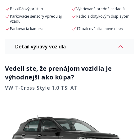
Bezkľúčový prístup
Vyhrievané predné sedadlá
Parkovacie senzory vpredu aj
Rádio s dotykovým displayom
vzadu
Parkovacia kamera
17 palcové zliatinové disky
Detail výbavy vozidla
Vedeli ste, že prenájom vozidla je
výhodnejší ako kúpa?
VW T-Cross Style 1,0 TSI AT
Komfort
Automatická klimatizácia
Adaptívny tempomat ACC
Bluetooth hands-free mobilné
Centrálne zamykanie s
pripojenie
diaľkovým ovládaním
Elektricky ovládané okná vpredu
Elektronická parkovacia brzda
a vzadu