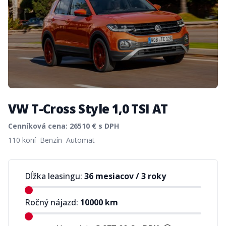
VW T-Cross Style 1,0 TSI AT
Cenníková cena:
26510
€ s DPH
Product information
110 koní
Benzín
Automat
Dĺžka leasingu:
36 mesiacov
/
3 roky
Ročný nájazd:
10000
km