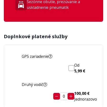
Sezónne obutie, prezúvanie a
uskladnenie pneumatík
Doplnkové platené služby
GPS zariadenie
Od
5,99 €
Druhý vodič
100,00 €
0
Jednorazovo