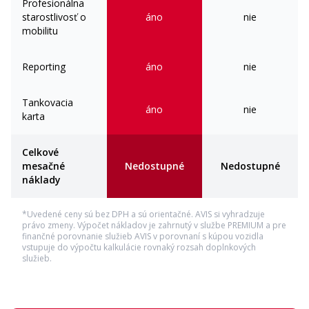
Profesionálna
starostlivosť o
áno
nie
mobilitu
Funkčnosť
Reporting
áno
nie
12V zásuvka
Airbag vodiča a spolujazdca
Osvetlenie batožinového
Start-Stop Syste
Tankovacia
priestoru
áno
nie
karta
Asistent rozjazdu do kopca
Bezkľúčové otváranie a
štartovanie
Discover Media navigačný
Celkové
systém
mesačné
Nedostupné
Nedostupné
náklady
*Uvedené ceny sú bez DPH a sú orientačné. AVIS si vyhradzuje
právo zmeny. Výpočet nákladov je zahrnutý v službe PREMIUM a pre
finančné porovnanie služieb AVIS v porovnaní s kúpou vozidla
vstupuje do výpočtu kalkulácie rovnaký rozsah doplnkových
služieb.
Exteriér
Disky z ľahkej zliatiny
LED predné svetlomety