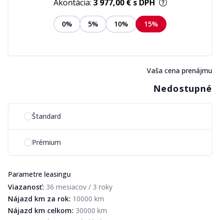
Akontácia:
3 977,00 €
s DPH
0%
5%
10%
15%
Vaša cena prenájmu
Nedostupné
Vyberte si možnosť plánu
Štandard
Prémium
Parametre leasingu
Viazanosť:
36 mesiacov / 3 roky
Nájazd km za rok:
10000 km
Nájazd km celkom:
30000 km